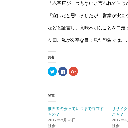
「赤字店が一つもないと言われて信じ
「宣伝だと思いましたが、営業が実直
などと証言し、意味不明なことを口走
今回、私が公平な目で見た印象では、
共有:
ク
F
ク
リ
a
リ
ッ
c
ッ
ク
e
ク
し
b
し
て
o
て
T
o
G
w
k
o
関連
i
で
o
t
共
g
t
有
l
e
す
e
被害者の会っていつまで存在す
リサイク
r
る
+
るの？
ころ？
で
に
で
共
は
共
2017年8月28日
2017年
有
ク
有
(
リ
(
社会
社会